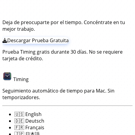
verificando frecuentemente lo que haces en esa
necesidad de instalar un plugin!
tiempo para PhpStorm!
aplicación.
Luego registrará esos tiempos para el
archivos PHP que esté abierto. Esto funciona sin tener
que instalar ninguna extensión o plugin; simplemente
Deja de preocuparte por el tiempo. Concéntrate en tu
descarga e instala la aplicación Timing
. ¡El resto
mejor trabajo.
funciona automáticamente!
Descargar Prueba Gratuita
Prueba Timing gratis durante 30 días. No se requiere
tarjeta de crédito.
Timing
Seguimiento automático de tiempo para Mac. Sin
temporizadores.
🇺🇸
English
🇩🇪
Deutsch
🇫🇷
Français
🇯🇵
日本語