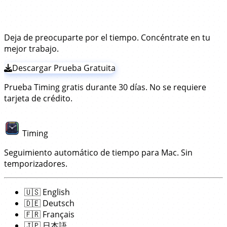
frecuentemente lo que haces en esa aplicación.
plugin!
tiempo para iTerm2!
Luego registrará esos tiempos para el sesiones de
terminal que esté abierto. Esto funciona sin tener que
instalar ninguna extensión o plugin; simplemente
Deja de preocuparte por el tiempo. Concéntrate en tu
descarga e instala la aplicación Timing
. ¡El resto
mejor trabajo.
funciona automáticamente!
Descargar Prueba Gratuita
Prueba Timing gratis durante 30 días. No se requiere
tarjeta de crédito.
Timing
Seguimiento automático de tiempo para Mac. Sin
temporizadores.
🇺🇸
English
🇩🇪
Deutsch
🇫🇷
Français
🇯🇵
日本語