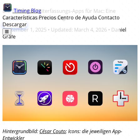
Timing
Blog
Die 11 besten Zeiterfassungs-Apps für Mac: Eine
Características
Precios
Centro de Ayuda
Contacto
umfassende Kaufberatung
Descargar
September 1, 2025
• Updated:
March 4, 2026
•
Daniel
Gräfe
Hintergrundbild:
César Couto
; Icons: die jeweiligen App-
Entwickler