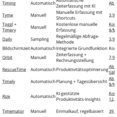
Automatische
Timing
Automatisch
Ab 
Zeiterfassung mit KI
Manuelle Erfassung mit
Tyme
Manuell
3,9
Shortcuts
Toggl
+
Kostenlose manuelle
Kost
Manuell
Timery
Erfassung
$/M
Regelmäßige Abfrage-
Daily
Sampling
3,9
Methode
Bildschirmzeit
Automatisch
Integrierte Grundfunktion
Kos
Zeiterfassung +
Orbit
Manuell
7,9
Rechnungsstellung
Ab 
RescueTime
Automatisch
Produktivitätsoptimierung
(jäh
Ab 
Timely
Automatisch
Planung + Tagesübersicht
$/N
KI-gestützte
Kost
Rize
Automatisch
Produktivitäts-Insights
12,
Timemator
Manuell
Einmalkauf, regelbasiert
39 $