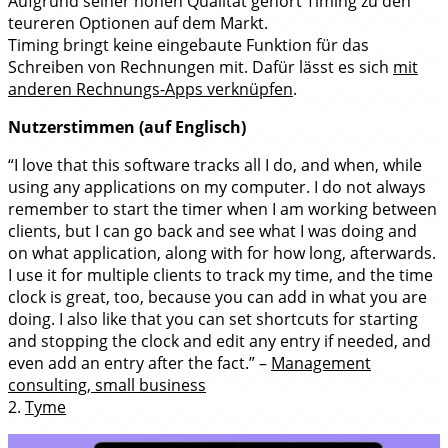
Aufgrund seiner hohen Qualität gehört Timing zu den
teureren Optionen auf dem Markt.
Timing bringt keine eingebaute Funktion für das
Schreiben von Rechnungen mit. Dafür lässt es sich
mit
anderen Rechnungs-Apps verknüpfen
.
Nutzerstimmen (auf Englisch)
“I love that this software tracks all I do, and when, while
using any applications on my computer. I do not always
remember to start the timer when I am working between
clients, but I can go back and see what I was doing and
on what application, along with for how long, afterwards.
I use it for multiple clients to track my time, and the time
clock is great, too, because you can add in what you are
doing. I also like that you can set shortcuts for starting
and stopping the clock and edit any entry if needed, and
even add an entry after the fact.” –
Management
consulting, small business
2.
Tyme