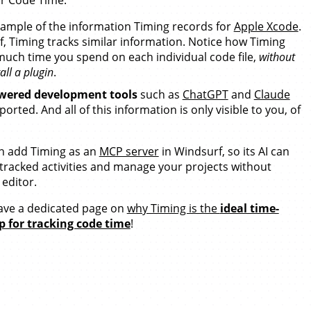
ur Code Time.
xample of the information Timing records for
Apple Xcode
.
, Timing tracks similar information. Notice how Timing
uch time you spend on each individual code file,
without
all a plugin
.
wered development tools
such as
ChatGPT
and
Claude
orted. And all of this information is only visible to you, of
n add Timing as an
MCP server
in Windsurf, so its AI can
tracked activities and manage your projects without
 editor.
have a dedicated page on
why Timing is the
ideal time-
p for tracking code time
!