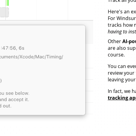
Track all yo
Here's an e
For Windsurf
tracks how m
having to inst
Other
AI-po
are also supp
course.
You can eve
review your 
leaving your
In fact, we 
tracking ap