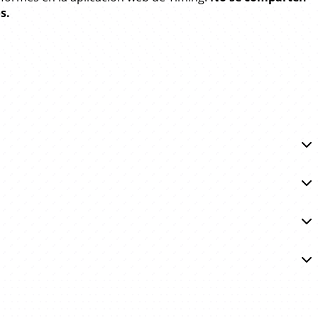
s.
tomáticamente cuánto tiempo pasas organizar tus
u tiempo en Obsidian.
tará en segundo plano, registrando automáticamente
io/parada!
iming pregunta periódicamente a la aplicación Obsidian en
istrará esos tiempos para el documentos Markdown que
icación Timing
. ¡El resto funciona automáticamente!