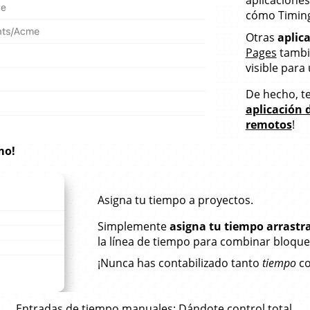
cómo Timing
Otras
aplica
Pages
tambié
visible para
De hecho, t
aplicación 
remotos
!
mo!
Asigna tu tiempo a proyectos.
Simplemente
asigna tu tiempo arrastr
la línea de tiempo para combinar bloque
¡Nunca has contabilizado tanto
tiempo
co
Entradas de tiempo manuales
: Dándote control total.