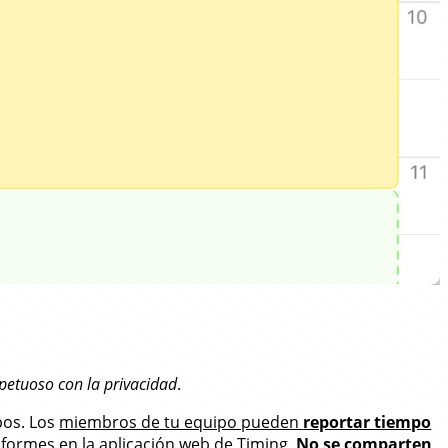
petuoso con la privacidad
.
pos. Los
miembros de tu equipo pueden
reportar tiempo
informes en la aplicación web de Timing.
No se comparten