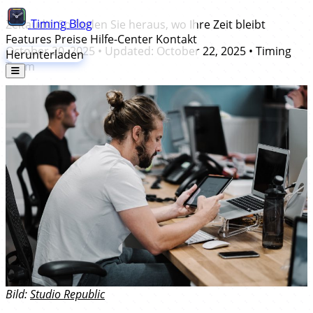
Timing
Blog
Zeitaudit: So finden Sie heraus, wo Ihre Zeit bleibt
Features
Preise
Hilfe-Center
Kontakt
October 20, 2025
• Updated:
October 22, 2025
•
Timing
Herunterladen
Team
Bild:
Studio Republic