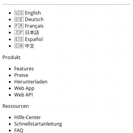
🇺🇸
English
🇩🇪
Deutsch
🇫🇷
Français
🇯🇵
日本語
🇪🇸
Español
🇨🇳
中文
Produkt
Features
Preise
Herunterladen
Web App
Web API
Ressourcen
Hilfe-Center
Schnellstartanleitung
FAQ