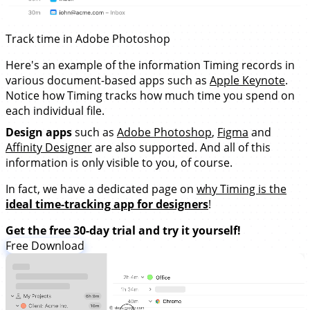
Track time in Adobe Photoshop
Here's an example of the information Timing records in
various document-based apps such as
Apple Keynote
.
Notice how Timing tracks how much time you spend on
each individual file.
Design apps
such as
Adobe Photoshop
,
Figma
and
Affinity Designer
are also supported. And all of this
information is only visible to you, of course.
In fact, we have a dedicated page on
why Timing is the
ideal time-tracking app for designers
!
Get the free 30-day trial and try it yourself!
Free Download