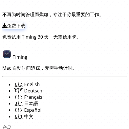
试试领先的 Photoshop 时间追踪工具！
件！
记录时间。
它会将这些时间记录到当前打开的 Photoshop
文档。 这无需安装任何扩展或插件；只需
下载并安装
不再为时间管理而焦虑，专注于你最重要的工作。
Timing 应用
，其余一切自动完成！
免费下载
免费试用 Timing 30 天，无需信用卡。
Timing
Mac 自动时间追踪，无需手动计时。
🇺🇸
English
🇩🇪
Deutsch
🇫🇷
Français
🇯🇵
日本語
🇪🇸
Español
🇨🇳
中文
产品