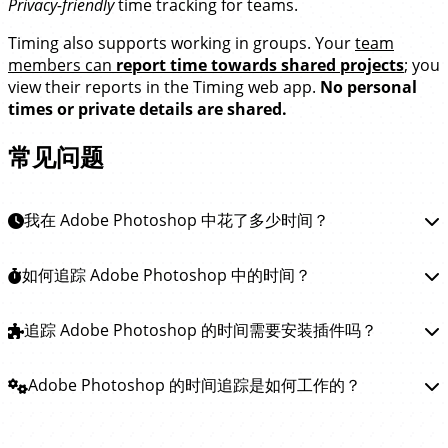
Privacy-friendly
time tracking for teams.
Timing also supports working in groups. Your
team
members can
report time towards shared projects
; you
view their reports in the Timing web app.
No personal
times or private details are shared.
常见问题
我在 Adobe Photoshop 中花了多少时间？
要了解你在 Adobe Photoshop 中花费了多少时间，你可以
如何追踪 Adobe Photoshop 中的时间？
安装 Timing 应用
。 该应用会自动追踪你在 Photoshop 和
所有其他应用中设计所花费的时间， 让你清楚了解 Adobe
追踪 Adobe Photoshop 中的时间非常简单。
追踪 Adobe Photoshop 的时间需要安装插件吗？
只需
下载
Photoshop 的时间去向。
Timing 应用
并安装。Timing 会在后台运行，自动追踪你在
Photoshop 中设计花费的时间。无需手动开启或停止计时
你不需要安装任何插件或扩展来追踪 Adobe Photoshop
Adobe Photoshop 的时间追踪是如何工作的？
器！
中的时间。
Timing 应用会定期查询 Photoshop 应用以了
解你正在做什么， 并记录对应的时间——
完全不需要安装插
Timing 通过定期检查你在 Adobe Photoshop 中的操作来