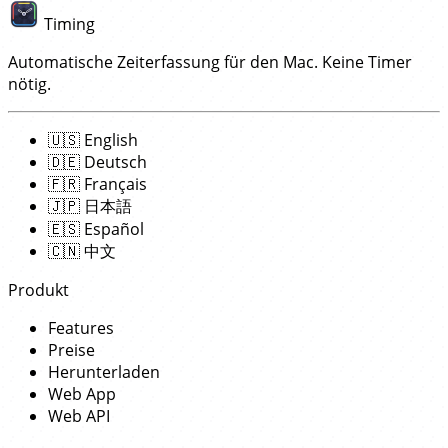
Timing
Automatische Zeiterfassung für den Mac. Keine Timer
nötig.
🇺🇸
English
🇩🇪
Deutsch
🇫🇷
Français
🇯🇵
日本語
🇪🇸
Español
🇨🇳
中文
Produkt
Features
Preise
Herunterladen
Web App
Web API