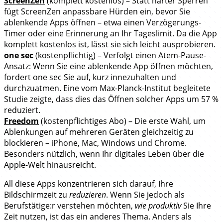
ScreenZen
(komplett kostenlos) – Statt harter Sperren
fügt ScreenZen anpassbare Hürden ein, bevor Sie
ablenkende Apps öffnen – etwa einen Verzögerungs-
Timer oder eine Erinnerung an Ihr Tageslimit. Da die App
komplett kostenlos ist, lässt sie sich leicht ausprobieren.
one sec
(kostenpflichtig) – Verfolgt einen Atem-Pause-
Ansatz: Wenn Sie eine ablenkende App öffnen möchten,
fordert one sec Sie auf, kurz innezuhalten und
durchzuatmen. Eine vom Max-Planck-Institut begleitete
Studie zeigte, dass dies das Öffnen solcher Apps um 57 %
reduziert.
Freedom
(kostenpflichtiges Abo) – Die erste Wahl, um
Ablenkungen auf mehreren Geräten gleichzeitig zu
blockieren – iPhone, Mac, Windows und Chrome.
Besonders nützlich, wenn Ihr digitales Leben über die
Apple-Welt hinausreicht.
All diese Apps konzentrieren sich darauf, Ihre
Bildschirmzeit zu
reduzieren
. Wenn Sie jedoch als
Berufstätige:r verstehen möchten,
wie produktiv
Sie Ihre
Zeit nutzen, ist das ein anderes Thema. Anders als