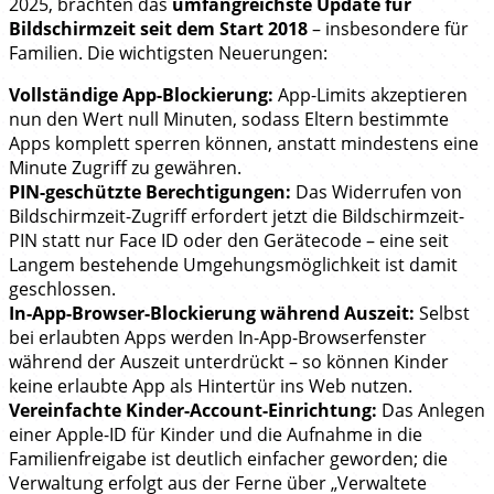
2025, brachten das
umfangreichste Update für
Bildschirmzeit seit dem Start 2018
– insbesondere für
Familien. Die wichtigsten Neuerungen:
Vollständige App-Blockierung:
App-Limits akzeptieren
nun den Wert null Minuten, sodass Eltern bestimmte
Apps komplett sperren können, anstatt mindestens eine
Minute Zugriff zu gewähren.
PIN-geschützte Berechtigungen:
Das Widerrufen von
Bildschirmzeit-Zugriff erfordert jetzt die Bildschirmzeit-
PIN statt nur Face ID oder den Gerätecode – eine seit
Langem bestehende Umgehungsmöglichkeit ist damit
geschlossen.
In-App-Browser-Blockierung während Auszeit:
Selbst
bei erlaubten Apps werden In-App-Browserfenster
während der Auszeit unterdrückt – so können Kinder
keine erlaubte App als Hintertür ins Web nutzen.
Vereinfachte Kinder-Account-Einrichtung:
Das Anlegen
einer Apple-ID für Kinder und die Aufnahme in die
Familienfreigabe ist deutlich einfacher geworden; die
Verwaltung erfolgt aus der Ferne über „Verwaltete