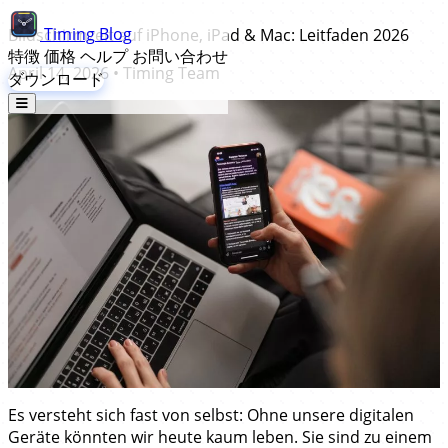
Timing
Blog
Bildschirmzeit auf iPhone, iPad & Mac: Leitfaden 2026
特徴
価格
ヘルプ
お問い合わせ
April 14, 2026
•
Timing Team
ダウンロード
Es versteht sich fast von selbst: Ohne unsere digitalen
Geräte könnten wir heute kaum leben. Sie sind zu einem